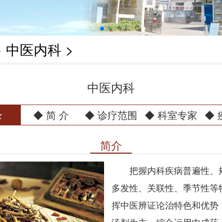
>
中医内科
>
中医内科
录
◆ 简 介
◆ 诊疗范围
◆ 科室专家
◆
简介
把握内科疾病普遍性、
多发性、关联性、季节性等
挥中医辨证论治特色和优势