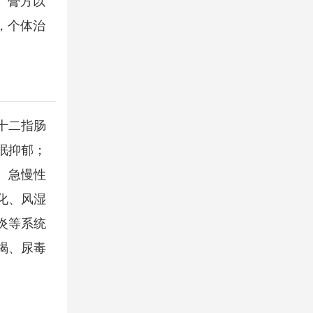
、膏方以
，个体治
十二指肠
眠抑郁；
、急慢性
化、风湿
炎等系统
竭、尿毒