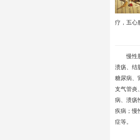
疗，五心
慢性
溃疡、结
糖尿病、
支气管炎
病、溃疡
疾病；慢
症等。