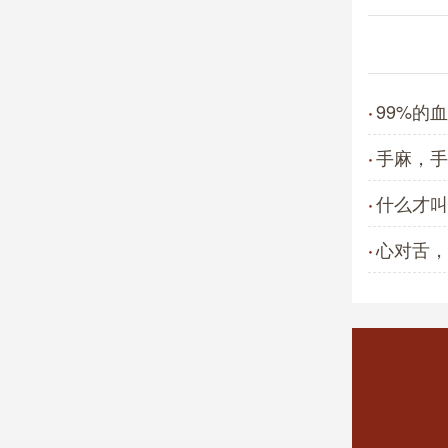
99%的
·
手麻，手
·
什么才叫
·
心对舌，
·