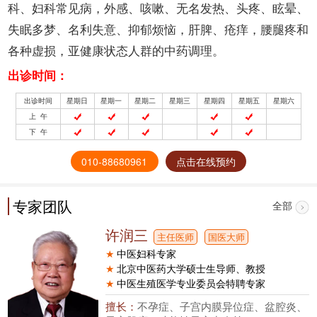
科、妇科常见病，外感、咳嗽、无名发热、头疼、眩晕、
失眠多梦、名利失意、抑郁烦恼，肝脾、疮痒，腰腿疼和
各种虚损，亚健康状态人群的中药调理。
出诊时间：
出诊时间
星期日
星期一
星期二
星期三
星期四
星期五
星期六
上 午
下 午
010-88680961
点击在线预约
专家团队
全部
许润三
主任医师
国医大师
★
中医妇科专家
★
北京中医药大学硕士生导师、教授
★
中医生殖医学专业委员会特聘专家
擅长：
不孕症、子宫内膜异位症、盆腔炎、