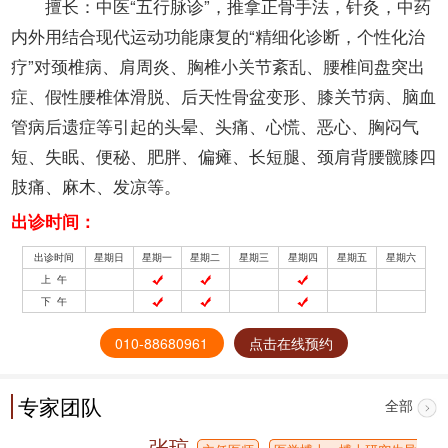
擅长：中医“五行脉诊”，推拿正骨手法，针灸，中药
内外用结合现代运动功能康复的“精细化诊断，个性化治
疗”对颈椎病、肩周炎、胸椎小关节紊乱、腰椎间盘突出
症、假性腰椎体滑脱、后天性骨盆变形、膝关节病、脑血
管病后遗症等引起的头晕、头痛、心慌、恶心、胸闷气
短、失眠、便秘、肥胖、偏瘫、长短腿、颈肩背腰髋膝四
肢痛、麻木、发凉等。
出诊时间：
出诊时间
星期日
星期一
星期二
星期三
星期四
星期五
星期六
上 午
下 午
010-88680961
点击在线预约
专家团队
全部
张琼