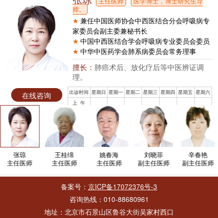
主任医师
医学博士，博士研究生导
师。
★
兼任中国医师协会中西医结合分会呼吸病专
家委员会副主委兼秘书长
★
中国中西医结合学会呼吸病专业委员会委员
★
中华中医药学会肺系病委员会常务理事
擅长：
肺癌术后、放化疗后等中医辨证调
理。
出诊时间
星期日
星期一
星期二
星期三
星期四
星期五
星期六
在线咨询
上 午
预约挂号
下 午
张琼
王桂绵
姚春海
刘晓菲
辛春艳
主任医师
主任医师
主任医师
副主任医师
副主任医师
备案号：
京ICP备17072376号-3
咨询热线：010-88680961
地址：北京市石景山区鲁谷大街吴家村西口