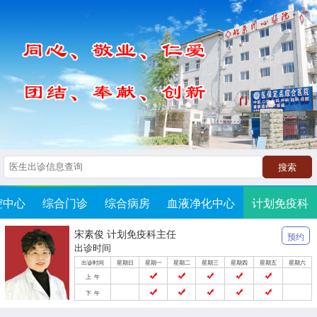
搜索
腔中心
综合门诊
综合病房
血液净化中心
计划免疫科
宋素俊 计划免疫科主任
预约
出诊时间
出诊时间
星期日
星期一
星期二
星期三
星期四
星期五
星期六
上 午
下 午