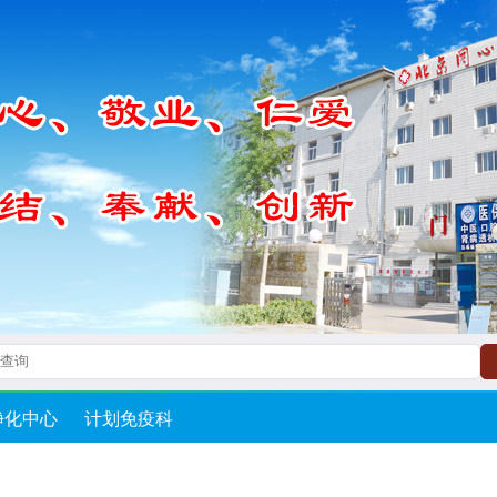
净化中心
计划免疫科