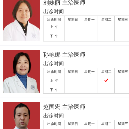
刘姝丽 主治医师
出诊时间
出诊时间
星期日
星期一
星期二
星期三
上 午
下 午
孙艳娜 主治医师
出诊时间
出诊时间
星期日
星期一
星期二
星期三
上 午
下 午
赵国宏 主治医师
出诊时间
出诊时间
星期日
星期一
星期二
星期三