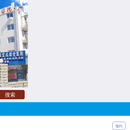
搜索
预约