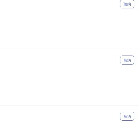
预约
预约
预约