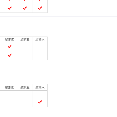
星期四
星期五
星期六
星期四
星期五
星期六