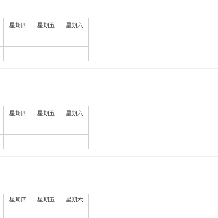
星期四
星期五
星期六
星期四
星期五
星期六
星期四
星期五
星期六