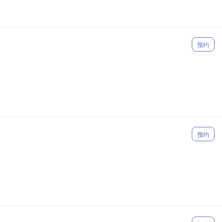
预约
预约