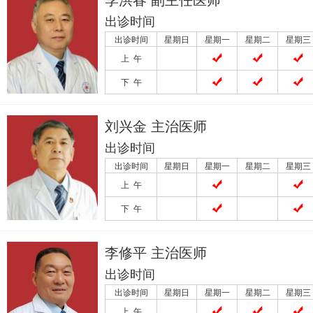
出诊时间
出诊时间
星期日
星期一
星期二
星期三
上 午
下 午
刘兴金 主治医师
出诊时间
出诊时间
星期日
星期一
星期二
星期三
上 午
下 午
李修平 主治医师
出诊时间
出诊时间
星期日
星期一
星期二
星期三
上 午