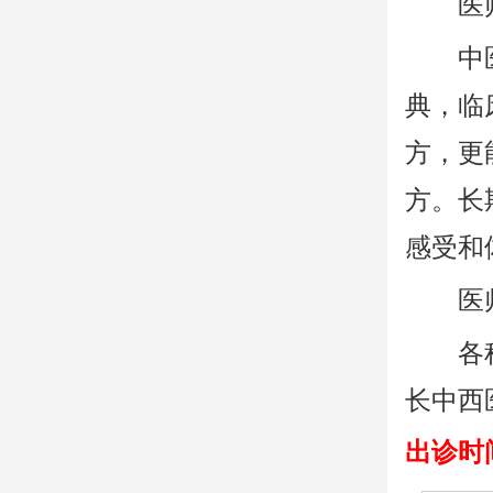
医
中
典，临
方，更
方。长
感受和
医
各
长中西
出诊时