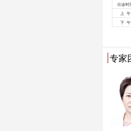
出诊时
上 午
下 午
专家
三
主任医师
国医大师
科专家
医药大学硕士生导师、教授
殖医学专业委员会特聘专家
孕症、子宫内膜异位症、盆腔
肌瘤、功能性子宫出血等。