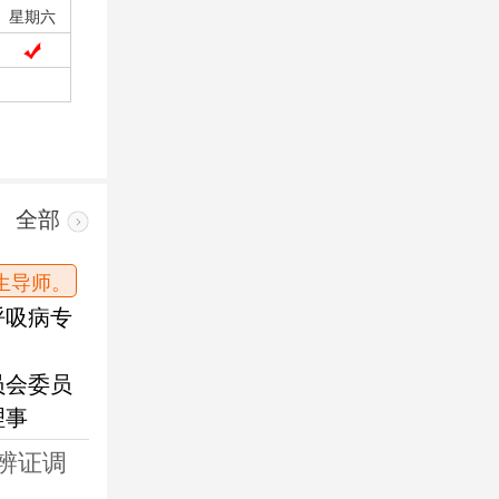
星期六
全部
王桂绵
生导师。
主
呼吸病专
★
原中国中医
★
中医肿瘤专
员会委员
★
中西医结合
理事
擅长：
肺癌、
食管癌、肠癌
辨证调
恶性肿瘤的治