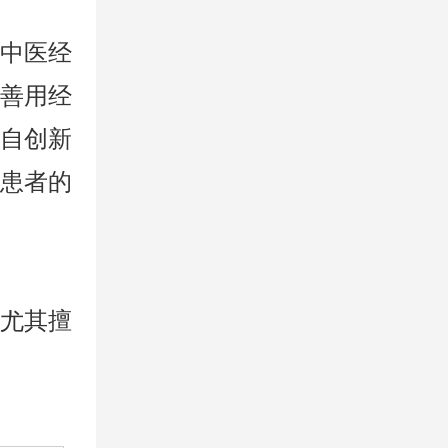
中医经
善用经
自创新
患者的
尤其擅