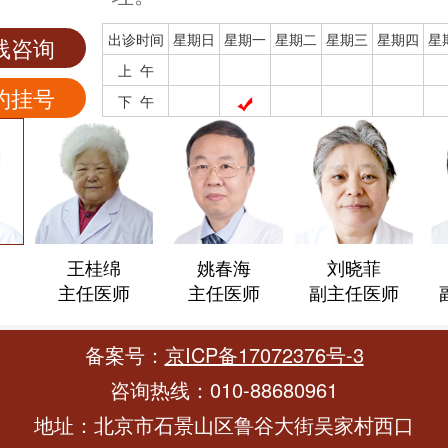
出诊时间
星期日
星期一
星期二
星期三
星期四
星
线咨询
上 午
约挂号
下 午
王桂绵
姚春海
刘晓菲
主任医师
主任医师
副主任医师
备案号：
京ICP备17072376号-3
咨询热线：010-88680961
地址：北京市石景山区鲁谷大街吴家村西口