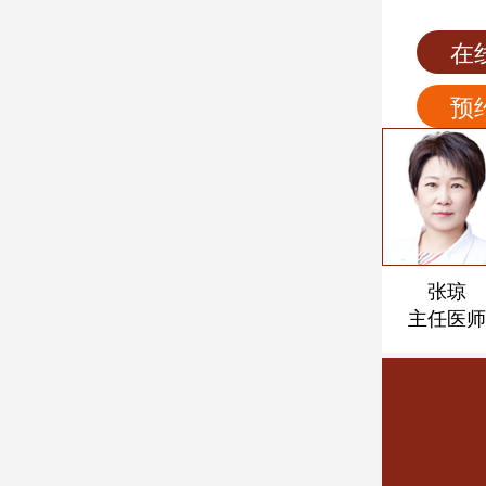
日
星期一
星期二
星期三
星期四
星期五
星期六
在
预
刘乐
袁颍超
许润三
张琼
执业医师
中医师
主任医师
主任医师