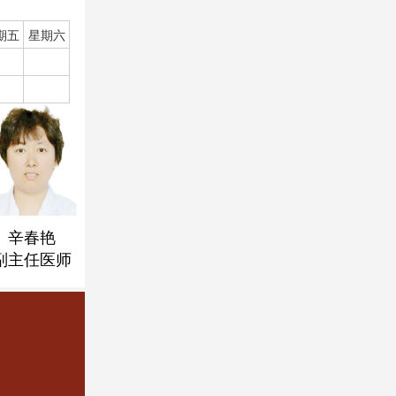
出诊时间
星期日
星
期五
星期六
在线咨询
上 午
预约挂号
下 午
辛春艳
何秀刚
刘兴金
何志
副主任医师
中医师
主治医师
执业医