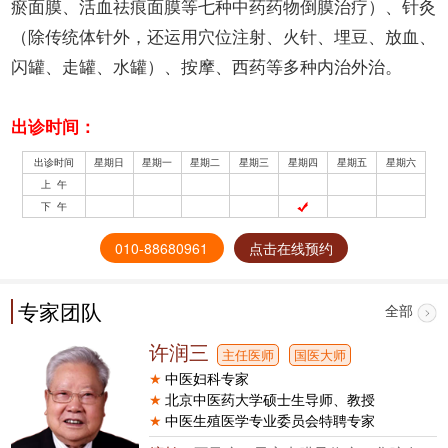
瘀面膜、活血祛痕面膜等七种中药药物倒膜治疗）、针灸
（除传统体针外，还运用穴位注射、火针、埋豆、放血、
闪罐、走罐、水罐）、按摩、西药等多种内治外治。
出诊时间：
出诊时间
星期日
星期一
星期二
星期三
星期四
星期五
星期六
上 午
下 午
010-88680961
点击在线预约
专家团队
全部
许润三
主任医师
国医大师
★
中医妇科专家
★
北京中医药大学硕士生导师、教授
★
中医生殖医学专业委员会特聘专家