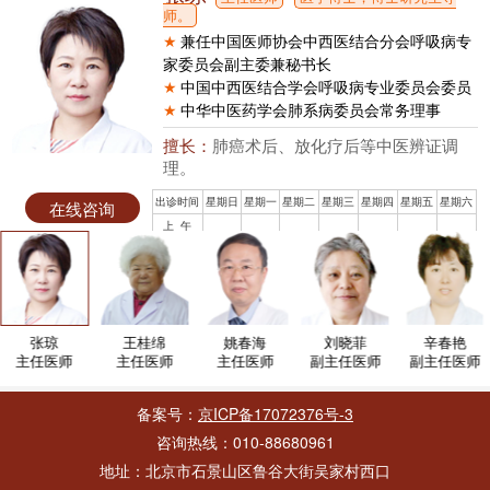
师。
★
兼任中国医师协会中西医结合分会呼吸病专
家委员会副主委兼秘书长
★
中国中西医结合学会呼吸病专业委员会委员
★
中华中医药学会肺系病委员会常务理事
擅长：
肺癌术后、放化疗后等中医辨证调
理。
出诊时间
星期日
星期一
星期二
星期三
星期四
星期五
星期六
在线咨询
上 午
预约挂号
下 午
张琼
王桂绵
姚春海
刘晓菲
辛春艳
主任医师
主任医师
主任医师
副主任医师
副主任医师
备案号：
京ICP备17072376号-3
咨询热线：010-88680961
地址：北京市石景山区鲁谷大街吴家村西口